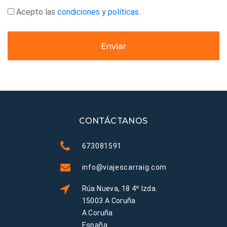
Acepto las
condiciones
y
políticas
.
Enviar
CONTÁCTANOS
673081591
info@viajescarraig.com
Rúa Nueva, 18 4º Izda.
15003 A Coruña
A Coruña
España