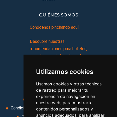
QUIÉNES SOMOS
Conócenos pinchando aquí
Descubre nuestras
recomendaciones para hoteles,
complejos turísticos, hostales,
vacaciones, paquetes de
Utilizamos cookies
viajes, y mucho más!
Usamos cookies y otras técnicas
MI AGENCIA
de rastreo para mejorar tu
experiencia de navegación en
Aviso legal
Condiciones de uso
nuestra web, para mostrarte
Condiciones Generales
Ley de Viajes Combinados
contenidos personalizados y
anuncios adecuados, para analizar
Política de privacidad
Uso de cookies