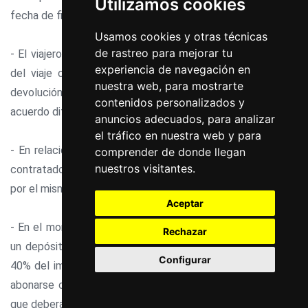
Utilizamos cookies
fecha de finalización del viaje combinado.
Usamos cookies y otras técnicas
de rastreo para mejorar tu
- El viajero que no se presente a la hora prevista de salida
experiencia de navegación en
del viaje combinado contratado, no tendrá derecho a la
nuestra web, para mostrarte
devolución de cantidad alguna abonada, salgo que exista
contenidos personalizados y
acuerdo diferente entre las partes.
anuncios adecuados, para analizar
el tráfico en nuestra web y para
- En relación con el seguro contra gastos de cancelación
comprender de donde llegan
nuestros visitantes.
contratado por el viajero, en ningún caso la prima abonada
por el mismo será reembolsable.
Aceptar
- En el momento de la reserva, LA AGENCIA podrá requerir
Rechazar
un depósito a cuenta que en ningún caso será superior al
Configurar
40% del importe de la reserva. El importe restante deberá
abonarse contra la entrega de la documentación del viaje,
que deberá realizarse al menos siete días antes de la fecha