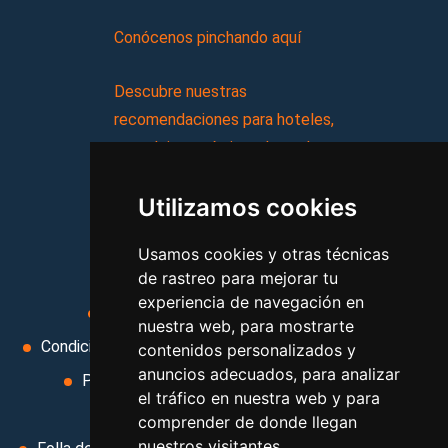
Conócenos pinchando aquí
Descubre nuestras
recomendaciones para hoteles,
complejos turísticos, hostales,
vacaciones, paquetes de
Utilizamos cookies
viajes, y mucho más!
Usamos cookies y otras técnicas
MI AGENCIA
de rastreo para mejorar tu
experiencia de navegación en
Aviso legal
Condiciones de uso
nuestra web, para mostrarte
Condiciones Generales
Ley de Viajes Combinados
contenidos personalizados y
anuncios adecuados, para analizar
Política de privacidad
Uso de cookies
el tráfico en nuestra web y para
Cambiar preferencias de cookies
comprender de donde llegan
nuestros visitantes.